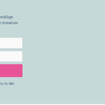
lmäßige
n kreativer
zu in der