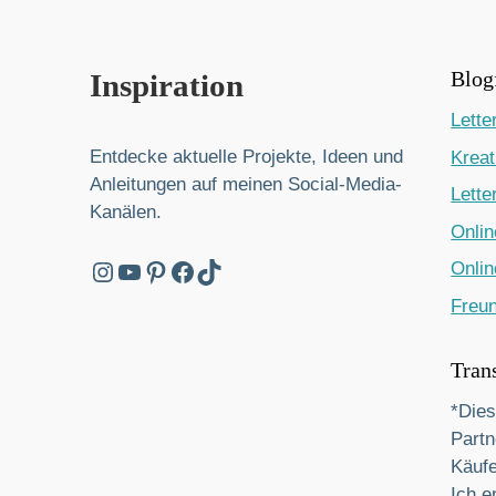
Blog
Inspiration
Lette
Entdecke aktuelle Projekte, Ideen und
Kreat
Anleitungen auf meinen Social-Media-
Lette
Kanälen.
Onlin
Instagram
YouTube
Pinterest
Facebook
TikTok
Onlin
Freun
Tran
*Dies
Partn
Käufe
Ich e