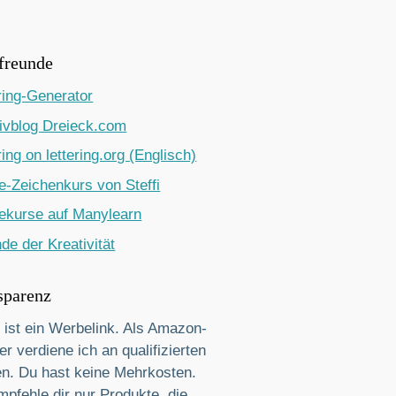
freunde
ring-Generator
ivblog Dreieck.com
ring on lettering.org (Englisch)
e-Zeichenkurs von Steffi
ekurse auf Manylearn
de der Kreativität
sparenz
 ist ein Werbelink. Als Amazon-
er verdiene ich an qualifizierten
n. Du hast keine Mehrkosten.
mpfehle dir nur Produkte, die