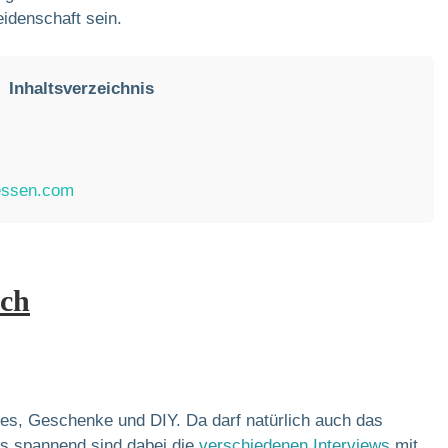
idenschaft sein.
Inhaltsverzeichnis
essen.com
.ch
es, Geschenke und DIY. Da darf natürlich auch das
rs spannend sind dabei die
verschiedenen Interviews
mit