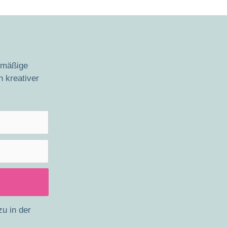
lmäßige
n kreativer
zu in der