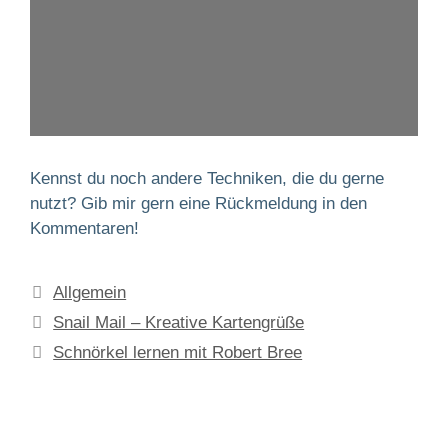
a
b
o
b
e
n
e
n
.
n
.
.
Kennst du noch andere Techniken, die du gerne
nutzt? Gib mir gern eine Rückmeldung in den
Kommentaren!
Kategorien
Allgemein
Snail Mail – Kreative Kartengrüße
Schnörkel lernen mit Robert Bree