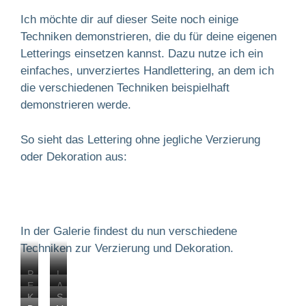
Ich möchte dir auf dieser Seite noch einige
Techniken demonstrieren, die du für deine eigenen
Letterings einsetzen kannst. Dazu nutze ich ein
einfaches, unverziertes Handlettering, an dem ich
die verschiedenen Techniken beispielhaft
demonstrieren werde.
So sieht das Lettering ohne jegliche Verzierung
oder Dekoration aus:
In der Galerie findest du nun verschiedene
Techniken zur Verzierung und Dekoration.
P
L
E
A
u
i
K
S
i
k
n
c