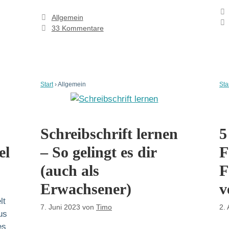
Kategorien
Allgemein
33 Kommentare
Start
›
Allgemein
Sta
Schreibschrift lernen
5
el
– So gelingt es dir
F
(auch als
F
Erwachsener)
v
lt
7. Juni 2023
von
Timo
2.
us
es