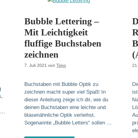
Bubble Lettering –
D
Mit Leichtigkeit
R
fluffige Buchstaben
B
zeichnen
(
7. Juli 2021
von
Timo
21
Buchstaben mit Bubble Optik zu
Di
g
zeichnen macht super viel Spaß! In
is
s,
dieser Anleitung zeige ich dir, wie du
Na
deinen Buchstaben eine leichte und
Lö
e …
blasenähnliche Optik verleihst.
Au
Sogenannte „Bubble Letters“ sollen …
pr
el