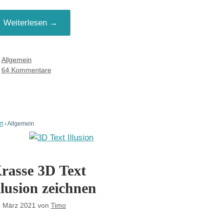
Weiterlesen →
Kategorien
Allgemein
64 Kommentare
rt
›
Allgemein
rasse 3D Text
llusion zeichnen
. März 2021
von
Timo