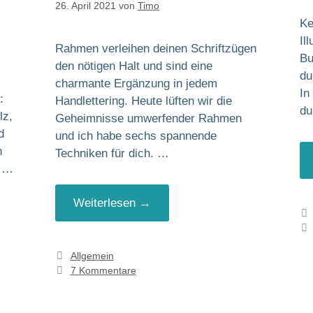
26. April 2021
von
Timo
Ke
Il
Rahmen verleihen deinen Schriftzügen
Bu
den nötigen Halt und sind eine
du
charmante Ergänzung in jedem
In
:
Handlettering. Heute lüften wir die
du
lz,
Geheimnisse umwerfender Rahmen
d
und ich habe sechs spannende
n
Techniken für dich. …
e …
Weiterlesen →
Kategorien
Allgemein
7 Kommentare