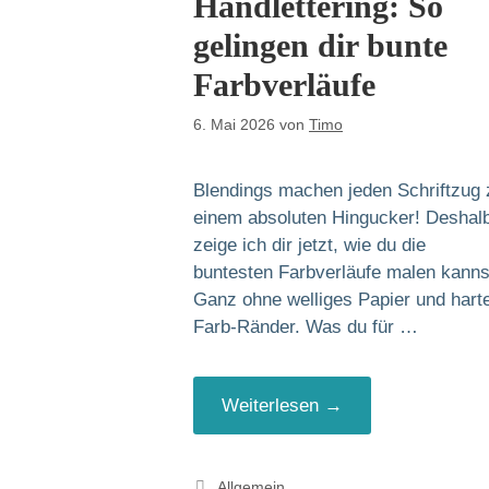
Handlettering: So
gelingen dir bunte
Farbverläufe
6. Mai 2026
von
Timo
Blendings machen jeden Schriftzug 
einem absoluten Hingucker! Deshal
zeige ich dir jetzt, wie du die
buntesten Farbverläufe malen kanns
Ganz ohne welliges Papier und hart
Farb-Ränder. Was du für …
Weiterlesen →
Kategorien
Allgemein