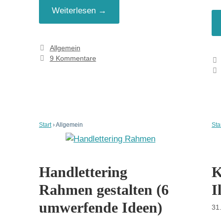
Weiterlesen →
Kategorien
Allgemein
9 Kommentare
Start
›
Allgemein
Sta
Handlettering
K
Rahmen gestalten (6
I
umwerfende Ideen)
31