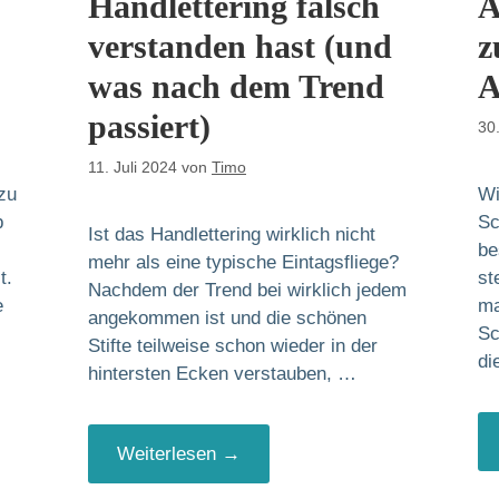
Handlettering falsch
A
verstanden hast (und
z
was nach dem Trend
A
passiert)
30
11. Juli 2024
von
Timo
zu
Wi
b
Sc
Ist das Handlettering wirklich nicht
be
mehr als eine typische Eintagsfliege?
t.
st
Nachdem der Trend bei wirklich jedem
e
ma
angekommen ist und die schönen
Sc
Stifte teilweise schon wieder in der
di
hintersten Ecken verstauben, …
Weiterlesen →