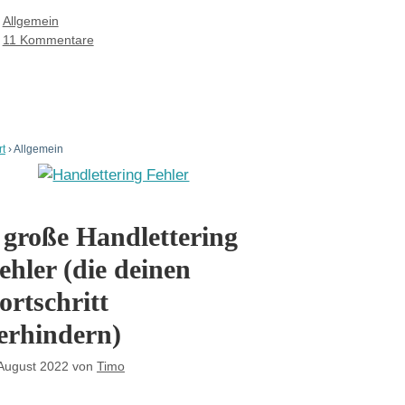
Kategorien
Allgemein
11 Kommentare
rt
›
Allgemein
 große Handlettering
ehler (die deinen
ortschritt
erhindern)
 August 2022
von
Timo